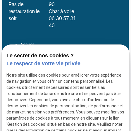
Pas de
90
restauration le
Char à voile :
soir
06 30 57 31
40
Accueil
Char à voile
Le secret de nos cookies ?
Le respect de votre vie privée
Bar - Brasserie
Séminaire
Notre site utilise des cookies pour améliorer votre expérience
de navigation et vous offrir un contenu personnalisé. Les
Galerie photos
cookies strictement nécessaires sont essentiels au
Actualités
fonctionnement de base de notre site et ne peuvent pas être
désactivés. Cependant, vous avez le choix d'activer ou de
Contactez-nous
désactiver les cookies de personnalisation, de performance et
de marketing selon vos préférences. Vous pouvez modifier vos
paramètres de cookies à tout moment en cliquant sur le lien
Mentions
Politique de
Gestion
Plan du
'Gestion des cookies' situé en bas de notre site. Veuillez noter
légales
confidentialité
des
site
que la désactivation de certains cookies peut avoir un impact